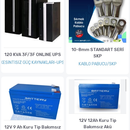
10-8mm STANDART SERİ
120 KVA 3F/3F ONLINE UPS
SKP
KESİNTİSİZ GÜÇ KAYNAKLARI-UPS
KABLO PABUCU/SKP
12V 12Ah Kuru Tip
Bakımsız Akü
12V 9 Ah Kuru Tip Bakımsız