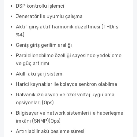
DSP kontrollü işlemci
Jeneratör ile uyumlu çalışma
Aktif giriş aktif harmonik düzeltmesi (THDi ≤
%4)
Geniş giriş gerilim aralığı
Paralellenebilme özelliği sayesinde yedekleme
ve güç artırımı
Akıllı akü şarj sistemi
Harici kaynaklar ile kolayca senkron olabilme
Galvanik izolasyon ve özel voltaj uygulama
opsiyonları (Ops)
Bilgisayar ve network sistemleri ile haberleşme
imkânı (SNMP)(Ops)
Artırılabilir akü besleme süresi