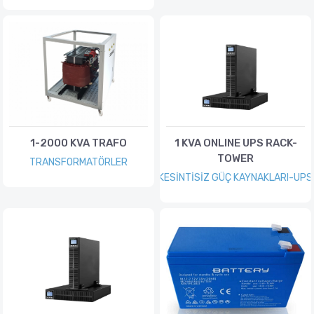
1-2000 KVA TRAFO
1 KVA ONLINE UPS RACK-
TOWER
TRANSFORMATÖRLER
KESİNTİSİZ GÜÇ KAYNAKLARI-UPS