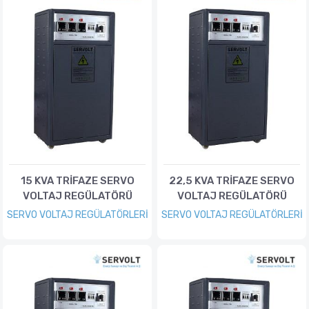
15 KVA TRİFAZE SERVO
22,5 KVA TRİFAZE SERVO
VOLTAJ REGÜLATÖRÜ
VOLTAJ REGÜLATÖRÜ
SERVO VOLTAJ REGÜLATÖRLERİ
SERVO VOLTAJ REGÜLATÖRLERİ