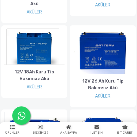
Akü
AKÜLER
AKÜLER
12V 18Ah Kuru Tip
Bakımsız Akü
12V 26 Ah Kuru Tip
AKÜLER
Bakımsız Akü
AKÜLER
ÜRÜNLER
BIZ KIMIZ ?
ANA SAYFA
İLETIŞIM
E-TICARET