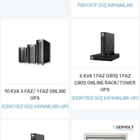
PORTATİF GÜÇ KAYNAKLARI
6 KVA 1 FAZ GİRİŞ 1 FAZ
ÇIKIŞ ONLINE RACK/TOWER
UPS
10 KVA 3 FAZ/ 1 FAZ ONLINE
UPS
KESİNTİSİZ GÜÇ KAYNAKLARI-UPS
KESİNTİSİZ GÜÇ KAYNAKLARI-UPS