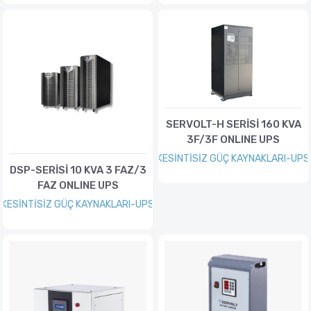
SERVOLT-H SERİSİ 160 KVA
3F/3F ONLINE UPS
KESİNTİSİZ GÜÇ KAYNAKLARI-UPS
DSP-SERİSİ 10 KVA 3 FAZ/3
FAZ ONLINE UPS
KESİNTİSİZ GÜÇ KAYNAKLARI-UPS