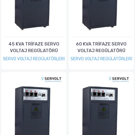
45 KVA TRİFAZE SERVO
60 KVA TRİFAZE SERVO
VOLTAJ REGÜLATÖRÜ
VOLTAJ REGÜLATÖRÜ
SERVO VOLTAJ REGÜLATÖRLERİ
SERVO VOLTAJ REGÜLATÖRLERİ