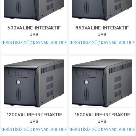
600VA LINE-INTERAKTIF
850VA LINE-INTERAKTIF
UPS
UPS
KESİNTİSİZ GÜÇ KAYNAKLARI-UPS
KESİNTİSİZ GÜÇ KAYNAKLARI-UPS
1200VA LINE-INTERAKTIF
1500VA LINE-INTERAKTIF
UPS
UPS
KESİNTİSİZ GÜÇ KAYNAKLARI-UPS
KESİNTİSİZ GÜÇ KAYNAKLARI-UPS