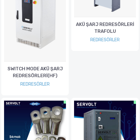
AKÜ ŞARJ REDRESÖRLERİ
TRAFOLU
REDRESÖRLER
SWITCH MODE AKÜ ŞARJ
REDRESÖRLERİ(HF)
REDRESÖRLER