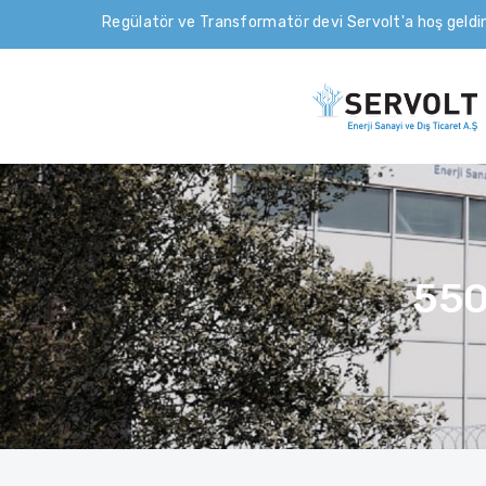
Regülatör ve Transformatör devi Servolt'a hoş geldin
550