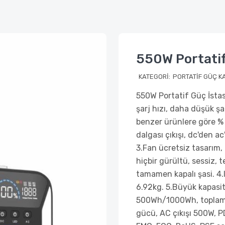
550W Portatif
KATEGORI:
PORTATİF GÜÇ K
550W Portatif Güç İstas
şarj hızı, daha düşük şar
benzer ürünlere göre % 5
dalgası çıkışı, dc'den a
3.Fan ücretsiz tasarım, 
hiçbir gürültü, sessiz, 
tamamen kapalı şasi. 4.I
6.92kg. 5.Büyük kapa
500Wh/1000Wh, toplam 7
gücü, AC çıkışı 500W, 