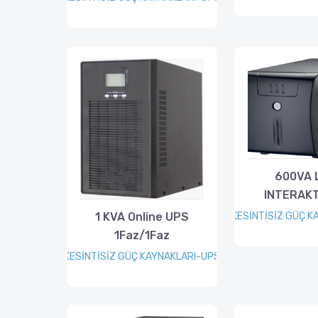
600VA 
INTERAKT
KESİNTİSİZ GÜÇ K
1 KVA Online UPS
1Faz/1Faz
KESİNTİSİZ GÜÇ KAYNAKLARI-UPS