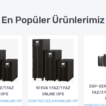
En Popüler Ürünlerimiz
DSP-SERİ
AZ/1 FAZ
10 KVA 1 FAZ/1 FAZ
FAZ/3 
 UPS
ONLINE UPS
AYNAKLARI-UPS
KESİNTİSİZ GÜÇ KAYNAKLARI-UPS
KESİNTİSİZ G