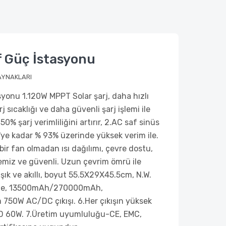
 Güç İstasyonu
AYNAKLARI
yonu 1.120W MPPT Solar şarj, daha hızlı
j sıcaklığı ve daha güvenli şarj işlemi ile
0% şarj verimliliğini artırır, 2.AC saf sinüs
c'ye kadar % 93% üzerinde yüksek verim ile.
bir fan olmadan ısı dağılımı, çevre dostu,
temiz ve güvenli. Uzun çevrim ömrü ile
şık ve akıllı, boyut 55.5X29X45.5cm, N.W.
site, 13500mAh/270000mAh,
50W AC/DC çıkışı. 6.Her çıkışın yüksek
PD 60W. 7.Üretim uyumluluğu-CE, EMC,