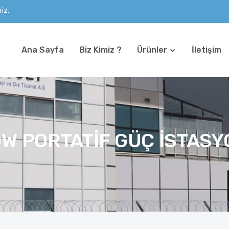
iz.
Ana Sayfa
Biz Kimiz ?
Ürünler
İletişim
W PORTATIF GÜÇ İSTAS