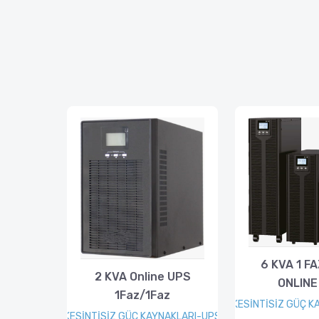
6 KVA 1 F
2 KVA Online UPS
ONLINE
1Faz/1Faz
KESİNTİSİZ GÜÇ K
KESİNTİSİZ GÜÇ KAYNAKLARI-UPS