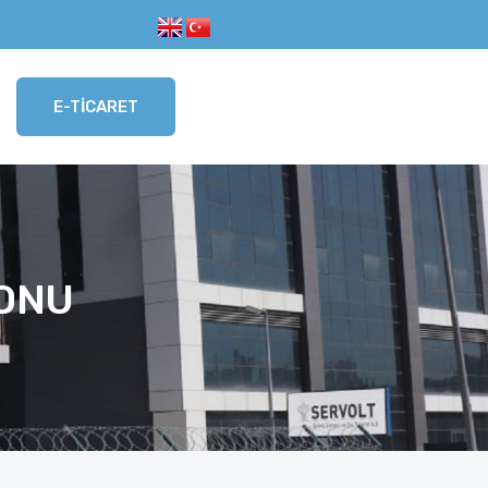
E-TICARET
YONU